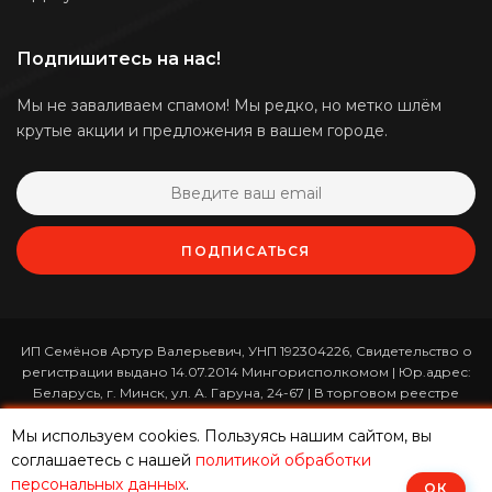
Подпишитесь на нас!
Мы не заваливаем спамом! Мы редко, но метко шлём
крутые акции и предложения в вашем городе.
ПОДПИСАТЬСЯ
ИП Семёнов Артур Валерьевич, УНП 192304226, Свидетельство о
регистрации выдано 14.07.2014 Мингорисполкомом | Юр.адрес:
Беларусь, г. Минск, ул. А. Гаруна, 24-67 | В торговом реестре
зарегистрирован 26.01.2017 за номером 365820 | Режим работы:
ежедневно с 10:00 до 19:00 (приём заказов онлайн -
Мы используем cookies. Пользуясь нашим сайтом, вы
круглосуточно)
соглашаетесь с нашей
политикой обработки
персональных данных
.
ОК