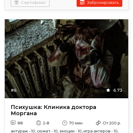
Сертификат
Забронировать
#6
6.73
Психушка: Клиника доктора
Моргана
88
2-8
70 мин
От 200 р.
антураж - 10, сюжет - 10, эмоции - 10, игра актеров - 10,