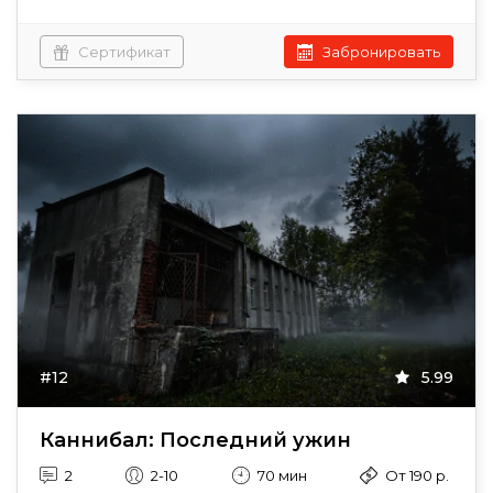
Сертификат
Забронировать
#12
5.99
Каннибал: Последний ужин
2
2-10
70 мин
От 190 р.