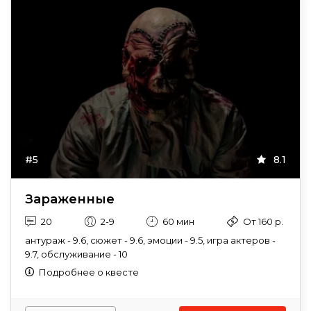
#5
8.1
Зараженные
20
2-9
60 мин
От 160 р.
антураж - 9.6, сюжет - 9.6, эмоции - 9.5, игра актеров -
9.7, обслуживание - 10
Подробнее о квесте