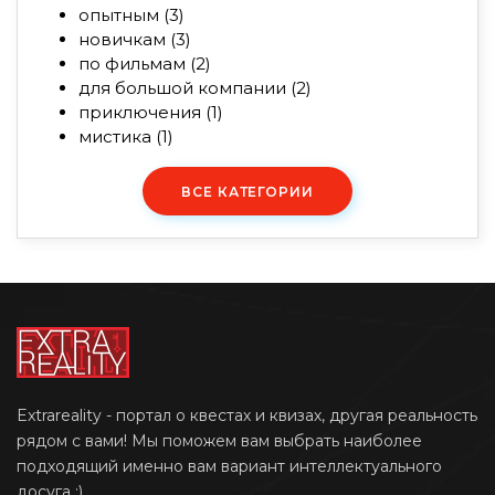
опытным
(3)
новичкам
(3)
по фильмам
(2)
для большой компании
(2)
приключения
(1)
мистика
(1)
ВСЕ КАТЕГОРИИ
Extrareality - портал о квестах и квизах, другая реальность
рядом с вами! Мы поможем вам выбрать наиболее
подходящий именно вам вариант интеллектуального
досуга ;)