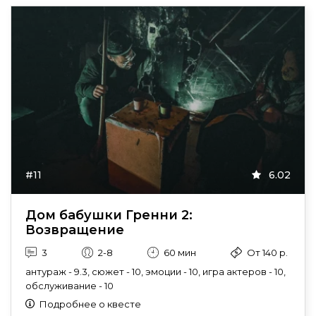
#11
6.02
Дом бабушки Гренни 2:
Возвращение
3
2-8
60 мин
От 140 р.
антураж - 9.3, сюжет - 10, эмоции - 10, игра актеров - 10,
обслуживание - 10
Подробнее о квесте