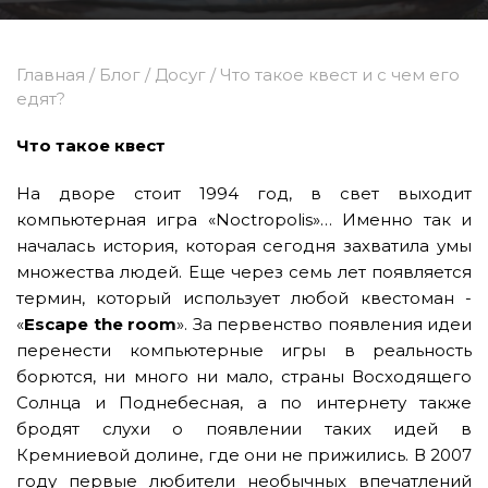
Главная
/
Блог
/
Досуг
/
Что такое квест и с чем его
едят?
Что такое квест
На дворе стоит 1994 год, в свет выходит
компьютерная игра «Noctropolis»… Именно так и
началась история, которая сегодня захватила умы
множества людей. Еще через семь лет появляется
термин, который использует любой квестоман -
«
Escape the room
». За первенство появления идеи
перенести компьютерные игры в реальность
борются, ни много ни мало, страны Восходящего
Солнца и Поднебесная, а по интернету также
бродят слухи о появлении таких идей в
Кремниевой долине, где они не прижились. В 2007
году первые любители необычных впечатлений