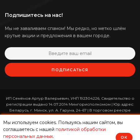
Подпишитесь на нас!
Мы не заваливаем спамом! Мы редко, но метко шлём
крутые акции и предложения в вашем городе.
ПОДПИСАТЬСЯ
ИП Семёнов Артур Валерьевич, УНП 192304226, Свидетельство о
регистрации выдано 14.07.2014 Мингорисполкомом | Юр.адрес:
Беларусь, г. Минск, ул. А. Гаруна, 24-67 | В торговом реестре
зарегистрирован 26.01.2017 за номером 365820 | Режим работы:
ежедневно с 10:00 до 19:00 (приём заказов онлайн -
Мы используем cookies. Пользуясь нашим сайтом, вы
круглосуточно)
соглашаетесь с нашей
политикой обработки
персональных данных
.
ОК