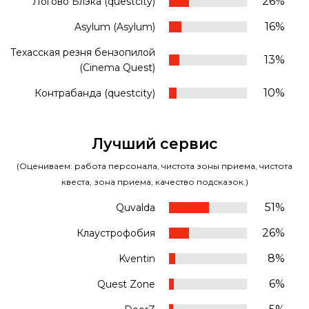
26%
Логово Блэка (questcity)
16%
Asylum (Asylum)
Техасская резня бензопилой
13%
(Cinema Quest)
10%
Контрабанда (questcity)
Лучший сервис
(Оцениваем: работа персонала, чистота зоны приема, чистота
квеста, зона приема, качество подсказок.)
51%
Quvalda
26%
Клаустрофобия
8%
Kventin
6%
Quest Zone