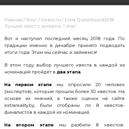
Главная
/
Блог
/
Новости
/
Extra QuestAward2018.
Лучший квест с актёром. 1 этап
Вот и наступил последний месяц 2018 года. По
традиции именно в декабре принято подводить
итоги года. Этим мы сейчас и займемся!
В этом году выбор лучшего квеста в каждой из
номинаций пройдет в
два этапа
.
На первом этапе
мы опросили 20 человек
(экспертов), которые прошли более 30 квестов. На
основе их мнений, а также оценок на сайте
extrareality.by, были отобраны по 8 квестов-
финалистов в каждой из номинаций.
На втором этапе
мы разбили 8 квестов-