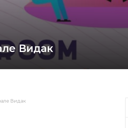
але Видак
вале Видак