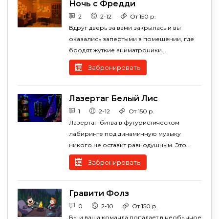
Ночь с Фредди
2
2-12
От 150 р.
Вдруг дверь за вами закрылась и вы
оказались запертыми в помещении, где
бродят жуткие аниматроники...
Забронировать
Лазертаг Белый Лис
1
2-12
От 150 р.
Лазертаг-битва в футуристическом
лабиринте под динамичную музыку
никого не оставит равнодушным. Это...
Забронировать
Гравити Фолз
0
2-10
От 150 р.
Вы и ваша команда попадает в необычное