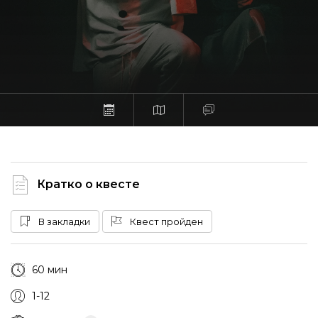
Кратко о квесте
В закладки
Квест пройден
60 мин
1-12