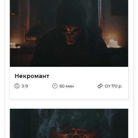
Некромант
3-9
60 мин
От 170 р.