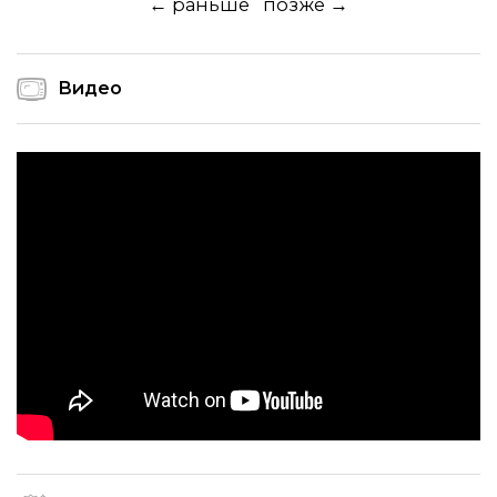
← раньше
позже →
Видео