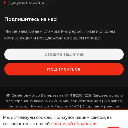
Документы сайта
Подпишитесь на нас!
Мы не заваливаем спамом! Мы редко, но метко шлём
крутые акции и предложения в вашем городе.
ПОДПИСАТЬСЯ
ИП Семёнов Артур Валерьевич, УНП 192304226, Свидетельство о
регистрации выдано 14.07.2014 Мингорисполкомом | Юр.адрес:
Беларусь, г. Минск, ул. А. Гаруна, 24-67 | В торговом реестре
зарегистрирован 26.01.2017 за номером 365820 | Режим работы:
ежедневно с 10:00 до 19:00 (приём заказов онлайн -
Мы используем cookies. Пользуясь нашим сайтом, вы
круглосуточно)
соглашаетесь с нашей
политикой обработки